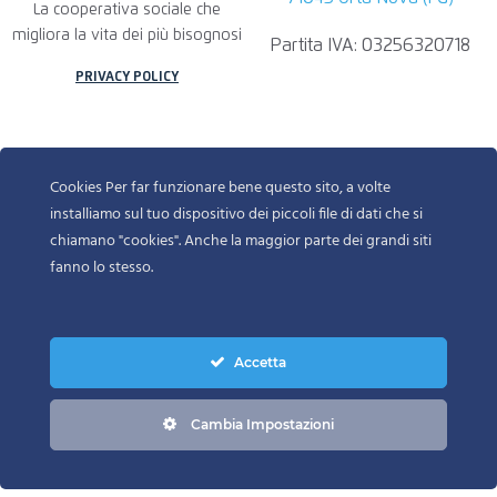
La cooperativa sociale che
migliora la vita dei più bisognosi
Partita IVA: 03256320718
PRIVACY POLICY
Cookies Per far funzionare bene questo sito, a volte
installiamo sul tuo dispositivo dei piccoli file di dati che si
chiamano "cookies". Anche la maggior parte dei grandi siti
fanno lo stesso.
Accetta
© 2022-2025 DR ROGGIA BIAGIO INFORMATION TECHNOLOGY.
ALL RIGHTS RESERVED
Cambia Impostazioni