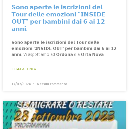
𝗦𝗼𝗻𝗼 𝗮𝗽𝗲𝗿𝘁𝗲 𝗹𝗲 𝗶𝘀𝗰𝗿𝗶𝘇𝗶𝗼𝗻𝗶 𝗱𝗲𝗹
𝗧𝗼𝘂𝗿 𝗱𝗲𝗹𝗹𝗲 𝗲𝗺𝗼𝘇𝗶𝗼𝗻𝗶 “𝗜𝗡𝗦𝗜𝗗𝗘
𝗢𝗨𝗧” 𝗽𝗲𝗿 𝗯𝗮𝗺𝗯𝗶𝗻𝗶 𝗱𝗮𝗶 𝟲 𝗮𝗶 𝟭𝟮
𝗮𝗻𝗻𝗶.
𝗦𝗼𝗻𝗼 𝗮𝗽𝗲𝗿𝘁𝗲 𝗹𝗲 𝗶𝘀𝗰𝗿𝗶𝘇𝗶𝗼𝗻𝗶 𝗱𝗲𝗹 𝗧𝗼𝘂𝗿 𝗱𝗲𝗹𝗹𝗲
𝗲𝗺𝗼𝘇𝗶𝗼𝗻𝗶 “𝗜𝗡𝗦𝗜𝗗𝗘 𝗢𝗨𝗧” 𝗽𝗲𝗿 𝗯𝗮𝗺𝗯𝗶𝗻𝗶 𝗱𝗮𝗶 𝟲 𝗮𝗶 𝟭𝟮
𝗮𝗻𝗻𝗶. Vi aspettiamo ad 𝗢𝗿𝗱𝗼𝗻𝗮 e a 𝗢𝗿𝘁𝗮 𝗡𝗼𝘃𝗮
LEGGI ALTRO »
17/07/2024
Nessun commento