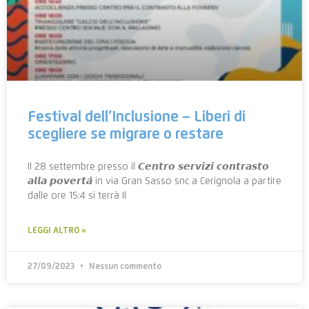
Festival dell’Inclusione – Liberi di
scegliere se migrare o restare
Il 28 settembre presso il 𝘾𝙚𝙣𝙩𝙧𝙤 𝙨𝙚𝙧𝙫𝙞𝙯𝙞 𝙘𝙤𝙣𝙩𝙧𝙖𝙨𝙩𝙤
𝙖𝙡𝙡𝙖 𝙥𝙤𝙫𝙚𝙧𝙩𝙖̀ in via Gran Sasso snc a Cerignola a partire
dalle ore 15:4 si terrà Il
LEGGI ALTRO »
27/09/2023
Nessun commento