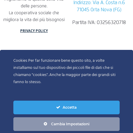
Indirizzo: Via A. Costa n.6
delle persone.
71045 Orta Nova (FG)
La cooperativa sociale che
migliora la vita dei più bisognosi
Partita IVA: 03256320718
PRIVACY POLICY
Cookies Per far funzionare bene questo sito, a volte
installiamo sul tuo dispositivo dei piccoli file di dati che si
chiamano "cookies". Anche la maggior parte dei grandi siti
fanno lo stesso.
Accetta
© 2022-2025 DR ROGGIA BIAGIO INFORMATION TECHNOLOGY.
ALL RIGHTS RESERVED
Cambia Impostazioni