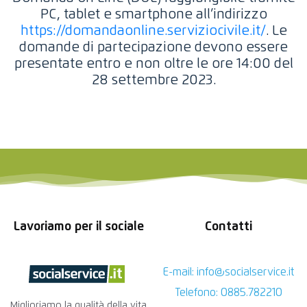
progetti di 8 mesi. Scegli il progetto che più ti
PC, tablet e smartphone all’indirizzo
definitiva.
si addice e sottoscrivi la tua domanda.
https://domandaonline.serviziocivile.it/
. Le
Coraggio!
NOVITÀ IMPORTANTE:
In alcuni progetti, sono
domande di partecipazione devono essere
previste riserve di posti per giovani con minori
presentate entro e non oltre le ore 14:00 del
https://domandaonline.serviziocivile.it/
opportunità (disabilità, bassa scolarizzazione,
28 settembre 2023.
difficoltà economiche, care leavers e giovani
fotocopia di un valido documento di
con temporanea fragilità personale e sociale).
identità personale
dichiarazione dei titoli posseduti o
Curriculum Vitae sotto forma di
autocertificazione
informativa “Privacy”, redatta ai sensi
del Regolamento U.E. 679/2016
Lavoriamo per il sociale
Contatti
E-mail: info@socialservice.it
Telefono: 0885.782210
Miglioriamo la qualità della vita