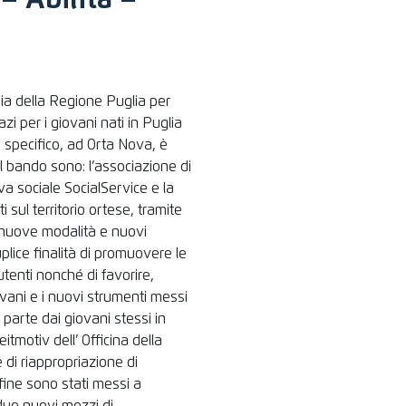
– Abilita –
gia della Regione Puglia per
azi per i giovani nati in Puglia
lo specifico, ad Orta Nova, è
el bando sono: l’associazione di
a sociale SocialService e la
ti sul territorio ortese, tramite
e nuove modalità e nuovi
uplice finalità di promuovere le
 utenti nonché di favorire,
ovani e i nuovi strumenti messi
 parte dai giovani stessi in
eitmotiv dell’ Officina della
 di riappropriazione di
fine sono stati messi a