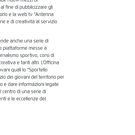
due nuovi mezzi di
al fine di pubblicizzare gli
itorio e la web tv “Antenna
e di creatività al servizio
rende anche una serie di
e le piattaforme messe a
ornalismo sportivo, corsi di
eativa e tanti altri. L’Officina
ovani quali lo “Sportello
o dei giovani del territorio per
oro e dare informazioni legate
l centro di una serie di
nti e le eccellenze del