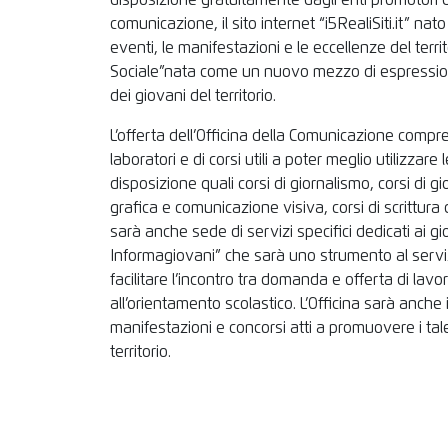
disposizione gratuitamente dagli enti promotori 
comunicazione, il sito internet “i5RealiSiti.it” nato 
eventi, le manifestazioni e le eccellenze del terr
Sociale”nata come un nuovo mezzo di espressione 
dei giovani del territorio.
L’offerta dell’Officina della Comunicazione comp
laboratori e di corsi utili a poter meglio utilizzar
disposizione quali corsi di giornalismo, corsi di gi
grafica e comunicazione visiva, corsi di scrittura cr
sarà anche sede di servizi specifici dedicati ai gi
Informagiovani” che sarà uno strumento al servizi
facilitare l’incontro tra domanda e offerta di lav
all’orientamento scolastico. L’Officina sarà anche i
manifestazioni e concorsi atti a promuovere i tale
territorio.