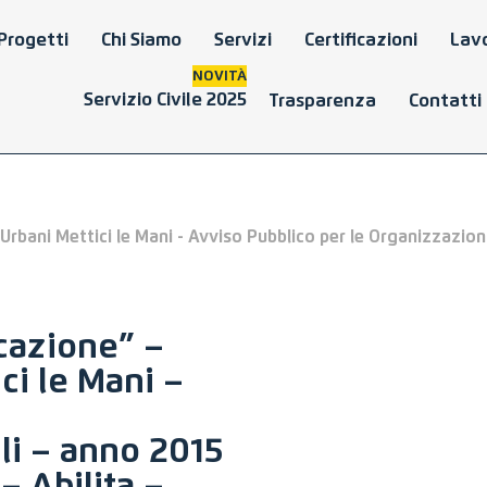
Progetti
Chi Siamo
Servizi
Certificazioni
Lavo
NOVITÀ
Servizio Civile 2025
Trasparenza
Contatti
Urbani Mettici le Mani - Avviso Pubblico per le Organizzazioni
cazione” –
ci le Mani –
li – anno 2015