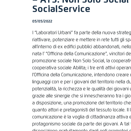
– ATS: Non Solo Social 
SocialService
05/05/2022
I “Laboratori Urbani” fa parte della nuova strate
riattivare, potenziare e mettere in rete tutti gli sp
all’interno di ex edifici pubblici abbandonati, nel
nata l’ “Officina della Comunicazione”, vincitori d
promozione sociale Non Solo Social, la cooperativ
cooperativa sociale Abilita; i tre enti attivi operan
l’Officina della Comunicazione, intendono crear
linguaggi con e per i giovani del territorio nella d
potenzialità, la ricchezza e le qualità dei giovani
grazie alle sinergie che si innescheranno tra i gi
a disposizione, una promozione del territorio che
quanto attori e pretagonisti del tessuto locale. Il l
comunicazione è la voglia di cittadinanza attiva e
protagonismo sociale da parte dei giovani. A tal 