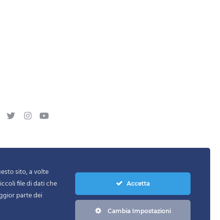
sto sito, a volte
ccoli file di dati che
Accetta
ggior parte dei
ERVED
Cambia Impostazioni