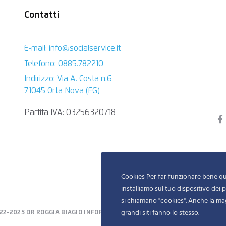
Contatti
E-mail: info@socialservice.it
Telefono: 0885.782210
Indirizzo: Via A. Costa n.6
71045 Orta Nova (FG)
Partita IVA: 03256320718
Cookies Per far funzionare bene que
installiamo sul tuo dispositivo dei pi
si chiamano "cookies". Anche la ma
grandi siti fanno lo stesso.
22-2025 DR ROGGIA BIAGIO INFORMATION TECHNOLOGY. ALL RIGHTS RES