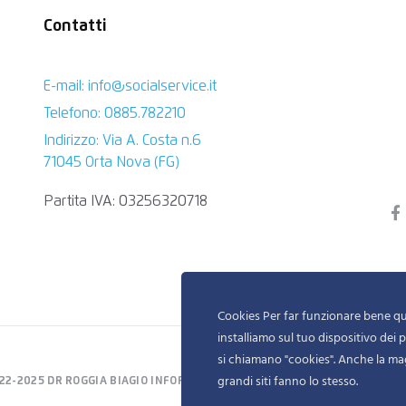
Contatti
E-mail: info@socialservice.it
Telefono: 0885.782210
Indirizzo: Via A. Costa n.6
71045 Orta Nova (FG)
Partita IVA: 03256320718
Cookies Per far funzionare bene que
installiamo sul tuo dispositivo dei pi
si chiamano "cookies". Anche la ma
grandi siti fanno lo stesso.
22-2025 DR ROGGIA BIAGIO INFORMATION TECHNOLOGY. ALL RIGHTS RES