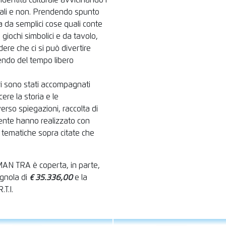
 identità culturale avvicinando i
onali e non. Prendendo spunto
a da semplici cose quali conte
i, giochi simbolici e da tavolo,
dere che ci si può divertire
ndo del tempo libero
ori sono stati accompagnati
ere la storia e le
verso spiegazioni, raccolta di
mente hanno realizzato con
le tematiche sopra citate che
 MAN TRA è coperta, in parte,
ignola di
€ 35.336,00
e la
T.I.