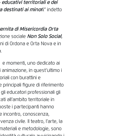
 educativi territoriali e dei
a destinati ai mino
r
i
.” indetto
ernita di Misericordia Orta
zione sociale
Non Solo Social
,
ni di Ordona e Orta Nova e in
.
 d e momenti, uno dedicato ai
 di animazione, in quest’ultimo i
riali con burattini e
 principali figure di riferimento
gli educatori professionali gli
i all’ambito territoriale in
oposte i partecipanti hanno
e incontro, conoscenza,
nza civile. Il teatro, l’arte, la
i materiali e metodologie, sono