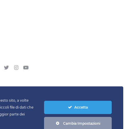
sto sito, a volte
ccoli file di dati che
Accetta
ggior parte dei
ERVED
Cambia Impostazioni