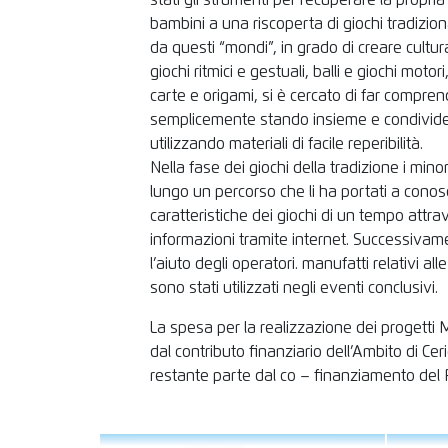
stati gli strumenti per recuperare la propria
bambini a una riscoperta di giochi tradizi
da questi “mondi”, in grado di creare cultur
giochi ritmici e gestuali, balli e giochi motor
carte e origami, si è cercato di far compren
semplicemente stando insieme e condivide
utilizzando materiali di facile reperibilità.
Nella fase dei giochi della tradizione i min
lungo un percorso che li ha portati a conosc
caratteristiche dei giochi di un tempo attra
informazioni tramite internet. Successiva
l’aiuto degli operatori. manufatti relativi al
sono stati utilizzati negli eventi conclusivi.
La spesa per la realizzazione dei progetti
dal contributo finanziario dell’Ambito di Cer
restante parte dal co – finanziamento del R.