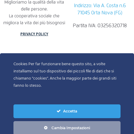
Miglioriamo la qualità della vita
Indirizzo: Via A. Costa n.6
delle persone.
71045 Orta Nova (FG)
La cooperativa sociale che
migliora la vita dei più bisognosi
Partita IVA: 03256320718
PRIVACY POLICY
Cookies Per far funzionare bene questo sito, a volte
installiamo sul tuo dispositivo dei piccoli file di dati che si
chiamano "cookies". Anche la maggior parte dei grandi siti
fanno lo stesso.
Accetta
© 2022-2025 DR ROGGIA BIAGIO INFORMATION TECHNOLOGY.
ALL RIGHTS RESERVED
Cambia Impostazioni